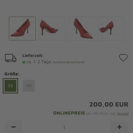
Lieferzeit:
A
ca. 1-2 Tage
(Ausland abweichend)
d
Größe:
M
39
40
200,00 EUR
ONLINEPREIS
inkl. 19% MwSt. zzgl.
Versand