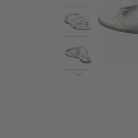
Sommerschuhe
Sa
Sl
Sn
Jagdschuhe
Pf
St
Ou
Jagdschuhe für Damen
St
So
Winterjagd und
Ou
Gummistiefel
St
Zwiegenähte Jagdschuhe
Ko
Sa
Sl
Sn
Sti