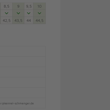
8,5
9
9,5
10
42,5
43,5
44
44,5
ger@kennel-schmenger.de