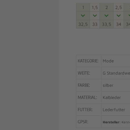
1
1,5
2
2,5
32,5
33
33,5
34
3
KATEGORIE:
Mode
WEITE:
G Standardwe
FARBE:
silber
MATERIAL:
Kalbleder
FUTTER:
Lederfutter
GPSR:
Hersteller:
Kenne