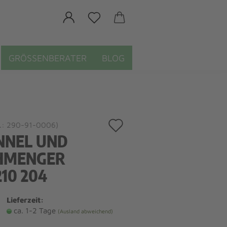
GRÖSSENBERATER
BLOG
Auf
.:
290-91-0006
)
NNEL UND
den
HMENGER
Merkzettel
10 204
Lieferzeit:
ca. 1-2 Tage
(Ausland abweichend)