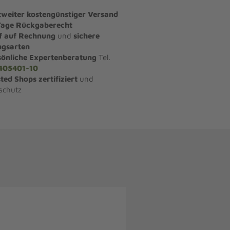
tweiter kostengünstiger Versand
Tage Rückgaberecht
f auf Rechnung
und
sichere
ngsarten
sönliche Expertenberatung
Tel.
405401-10
ted Shops zertifiziert
und
schutz