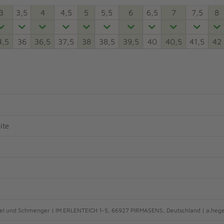
3
3,5
4
4,5
5
5,5
6
6,5
7
7,5
8
4,5
36
36,5
37,5
38
38,5
39,5
40
40,5
41,5
42
ite
l und Schmenger | IM ERLENTEICH 1-5, 66927 PIRMASENS, Deutschland | a.he