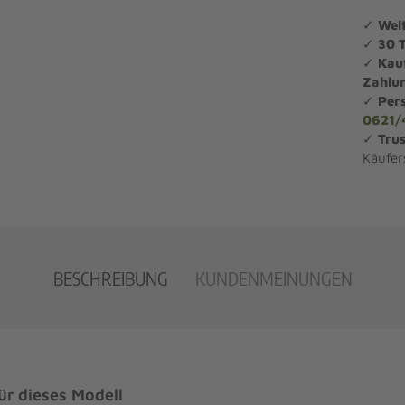
✓
Wel
✓
30 
✓
Kau
Zahlu
✓
Per
0621/
✓
Trus
Käufer
BESCHREIBUNG
KUNDENMEINUNGEN
r dieses Modell