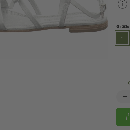
ndalen Komfort
Sandaletten
ipper Komfort
eaker Komfort
lege und Leisten -
Angebote Outdoorschuhe
iefel Komfort
Größe
tdoor
Barfußschuhe
iefeletten Komfort
cken und Strümpfe -
5
Schmal, Extrabreit, Hallux
tdoor
eigeisen und Gamaschen
mfortschuhe Sale
ndalen Sale
ipper Sale
eaker Sale
efel Sale