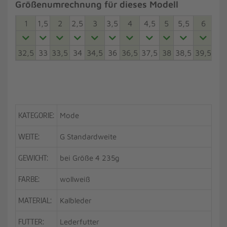
Größenumrechnung für dieses Modell
1
1,5
2
2,5
3
3,5
4
4,5
5
5,5
6
6,5
32,5
33
33,5
34
34,5
36
36,5
37,5
38
38,5
39,5
40
KATEGORIE:
Mode
WEITE:
G Standardweite
GEWICHT:
bei Größe 4 235g
FARBE:
wollweiß
MATERIAL:
Kalbleder
FUTTER:
Lederfutter