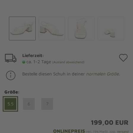
Lieferzeit:
A
ca. 1-2 Tage
(Ausland abweichend)
d
Bestelle diesen Schuh in deiner
normalen Größe
.
M
Größe:
5.5
6
7
199,00 EUR
ONLINEPREIS
inkl. 19% MwSt. zzgl.
Versand