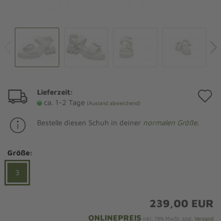
Lieferzeit:
A
ca. 1-2 Tage
(Ausland abweichend)
d
Bestelle diesen Schuh in deiner
normalen Größe
.
M
Größe:
3
239,00 EUR
ONLINEPREIS
inkl. 19% MwSt. zzgl.
Versand