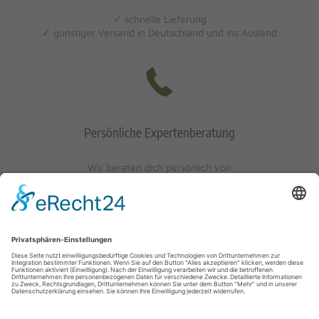
✓ schnelle Lieferung
✓ günstiger Versand in Deutschland und ins Ausland
Persönliche Expertenberatung
Wir beraten dich persönlich von
Mo-Fr: 10 - 17 Uhr
Sa: 10 - 13 Uhr
0621/405401-10