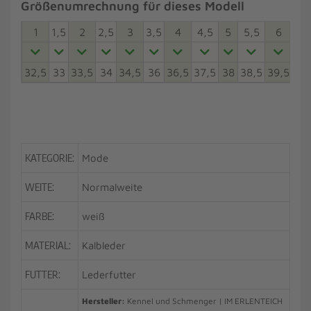
Größenumrechnung für dieses Modell
1
1,5
2
2,5
3
3,5
4
4,5
5
5,5
6
6,5
32,5
33
33,5
34
34,5
36
36,5
37,5
38
38,5
39,5
40
KATEGORIE:
Mode
WEITE:
Normalweite
FARBE:
weiß
MATERIAL:
Kalbleder
FUTTER:
Lederfutter
Hersteller:
Kennel und Schmenger | IM ERLENTEICH