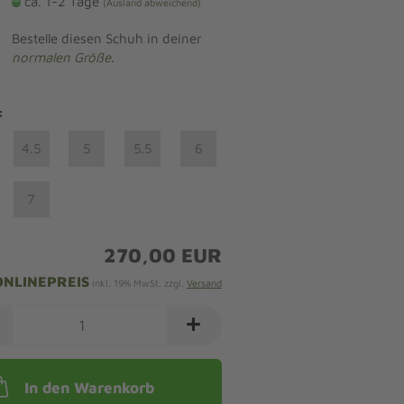
ca. 1-2 Tage
(Ausland abweichend)
Bestelle diesen Schuh in deiner
normalen Größe
.
:
4.5
5
5.5
6
7
270,00 EUR
ONLINEPREIS
inkl. 19% MwSt. zzgl.
Versand
In den Warenkorb