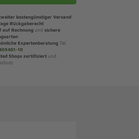
tweiter kostengünstiger Versand
Tage Rückgaberecht
f auf Rechnung
und
sichere
ngsarten
sönliche Expertenberatung
Tel.
405401-10
ted Shops zertifiziert
und
schutz