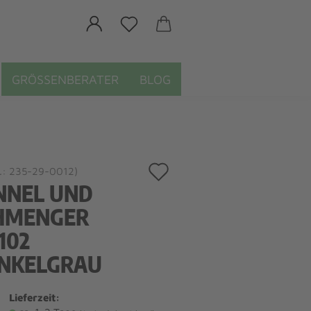
GRÖSSENBERATER
BLOG
Auf
.:
235-29-0012
)
NNEL UND
den
HMENGER
Merkzettel
102
NKELGRAU
Lieferzeit: