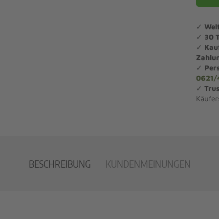
✓
Wel
✓
30 
✓
Kau
Zahlu
✓
Per
0621/
✓
Trus
Käufer
BESCHREIBUNG
KUNDENMEINUNGEN