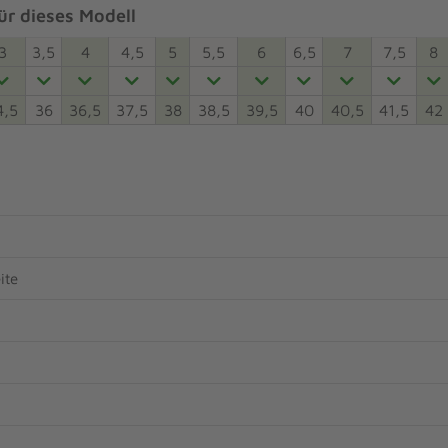
r dieses Modell
3
3,5
4
4,5
5
5,5
6
6,5
7
7,5
8
4,5
36
36,5
37,5
38
38,5
39,5
40
40,5
41,5
42
ite