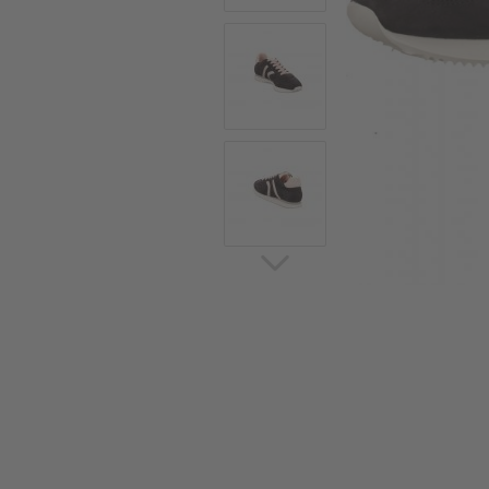
Sommerschuhe
Sa
Sl
Sn
Jagdschuhe
Pf
St
Ou
Jagdschuhe für Damen
St
So
Winterjagd und
Ou
Gummistiefel
St
Zwiegenähte Jagdschuhe
Ko
Sa
Sl
Sn
Sti