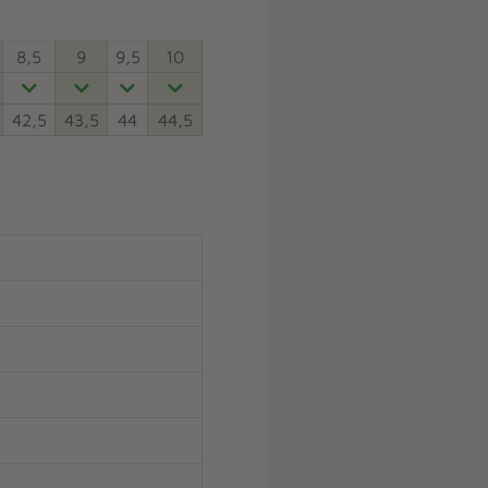
8,5
9
9,5
10
42,5
43,5
44
44,5