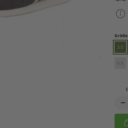
ndalen Komfort
Sandaletten
ipper Komfort
eaker Komfort
lege und Leisten -
Angebote Outdoorschuhe
iefel Komfort
tdoor
Barfußschuhe
iefeletten Komfort
Größe
cken und Strümpfe -
Schmal, Extrabreit, Hallux
tdoor
3.5
eigeisen und Gamaschen
6.5
mfortschuhe Sale
ndalen Sale
ipper Sale
eaker Sale
efel Sale