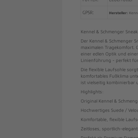
GPSR:
Hersteller:
Kenne
Kennel & Schmenger Sneak
Der Kennel & Schmenger Sne
maximalen Tragekomfort. G
einer edlen Optik und einer
Linienführung - perfekt fü
Die flexible Laufsohle so
komfortables Fußklima unte
ist vielseitig kombinierbar
Highlights:
Original Kennel & Schmen
Hochwertiges Suede / Velo
Komfortable, flexible Laufs
Zeitloses, sportlich-elegan
Perfekt als Premium Damen