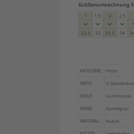
Größenumrechnung fü
1
1,5
2
2,5
32,5
33
33,5
34
3
KATEGORIE:
Mode
WEITE:
G Standardwe
SOHLE:
Gummisohle
FARBE:
dunkelgrau
MATERIAL:
Nubuk
FUTTER:
Lederfutter