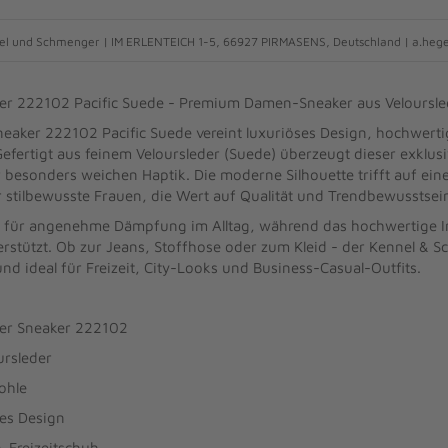
l und Schmenger | IM ERLENTEICH 1-5, 66927 PIRMASENS, Deutschland | a.he
er 222102 Pacific Suede - Premium Damen-Sneaker aus Veloursle
aker 222102 Pacific Suede vereint luxuriöses Design, hochwerti
efertigt aus feinem Veloursleder (Suede) überzeugt dieser exklu
 besonders weichen Haptik. Die moderne Silhouette trifft auf eine
r stilbewusste Frauen, die Wert auf Qualität und Trendbewusstsei
rgt für angenehme Dämpfung im Alltag, während das hochwertige I
rstützt. Ob zur Jeans, Stoffhose oder zum Kleid - der Kennel & S
 und ideal für Freizeit, City-Looks und Business-Casual-Outfits.
ger Sneaker 222102
ursleder
ohle
tes Design
-Freizeitschuh