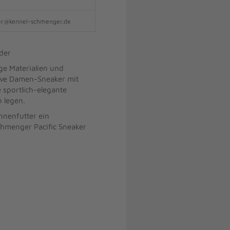
ger@kennel-schmenger.de
der
ge Materialien und
sive Damen-Sneaker mit
 sportlich-elegante
n legen.
nnenfutter ein
chmenger Pacific Sneaker