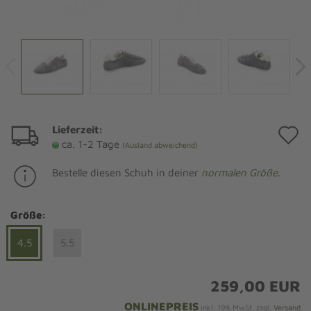
Lieferzeit:
A
ca. 1-2 Tage
(Ausland abweichend)
d
Bestelle diesen Schuh in deiner
normalen Größe
.
M
Größe:
4.5
5.5
259,00 EUR
ONLINEPREIS
inkl. 19% MwSt. zzgl.
Versand