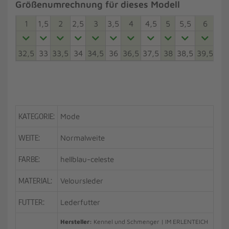
Größenumrechnung für dieses Modell
1
1,5
2
2,5
3
3,5
4
4,5
5
5,5
6
6,5
32,5
33
33,5
34
34,5
36
36,5
37,5
38
38,5
39,5
40
KATEGORIE:
Mode
WEITE:
Normalweite
FARBE:
hellblau-celeste
MATERIAL:
Veloursleder
FUTTER:
Lederfutter
Hersteller:
Kennel und Schmenger | IM ERLENTEICH