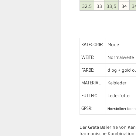
32,5
33
33,5
34
3
KATEGORIE:
Mode
WEITE:
Normalweite
FARBE:
d bg + gold o
MATERIAL:
Kalbleder
FUTTER:
Lederfutter
GPSR:
Hersteller:
Kenne
Der Greta Ballerina von Ke
harmonische Kombination a