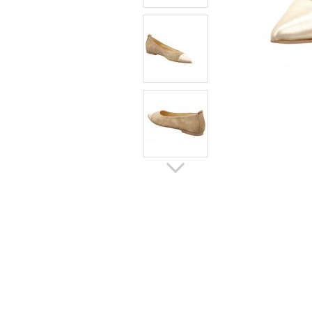
Sommerschuhe
Sa
Sl
Sn
Jagdschuhe
Pf
St
Ou
Jagdschuhe für Damen
St
So
Winterjagd und
Ou
Gummistiefel
St
Zwiegenähte Jagdschuhe
Ko
Sa
Sl
Sn
Sti