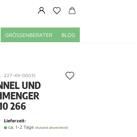
GRÖSSENBERATER
BLOG
Auf
.:
227-49-0003
)
NNEL UND
den
HMENGER
Merkzettel
10 266
Lieferzeit:
ca. 1-2 Tage
(Ausland abweichend)