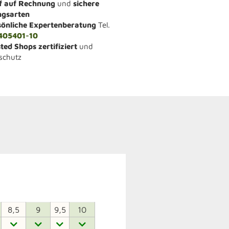
f auf Rechnung
und
sichere
ngsarten
sönliche Expertenberatung
Tel.
405401-10
ted Shops zertifiziert
und
schutz
8,5
9
9,5
10