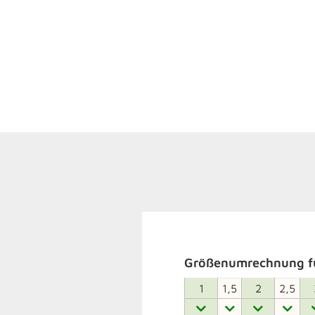
Größenumrechnung fü
1
1,5
2
2,5