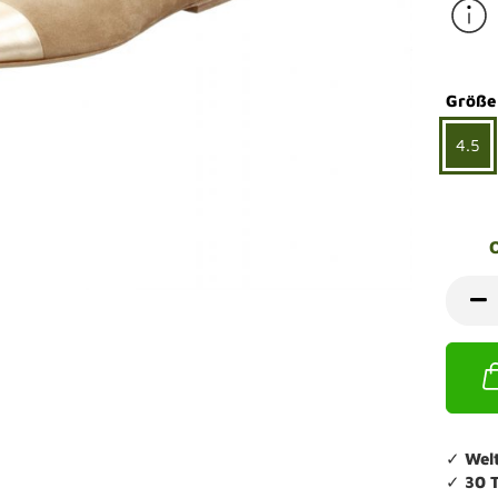
ndalen Komfort
Sandaletten
ipper Komfort
eaker Komfort
lege und Leisten -
Angebote Outdoorschuhe
iefel Komfort
Größe
tdoor
Barfußschuhe
iefeletten Komfort
cken und Strümpfe -
4.5
Schmal, Extrabreit, Hallux
tdoor
eigeisen und Gamaschen
mfortschuhe Sale
ndalen Sale
ipper Sale
eaker Sale
efel Sale
✓
Wel
✓
30 