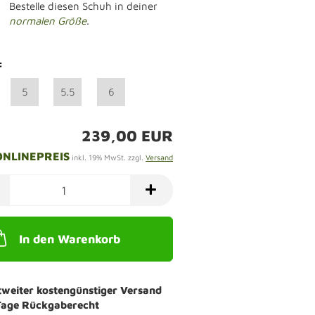
Bestelle diesen Schuh in deiner
normalen Größe
.
:
5
5.5
6
239,00 EUR
ONLINEPREIS
inkl. 19% MwSt. zzgl.
Versand
In den Warenkorb
tweiter kostengünstiger Versand
Tage Rückgaberecht