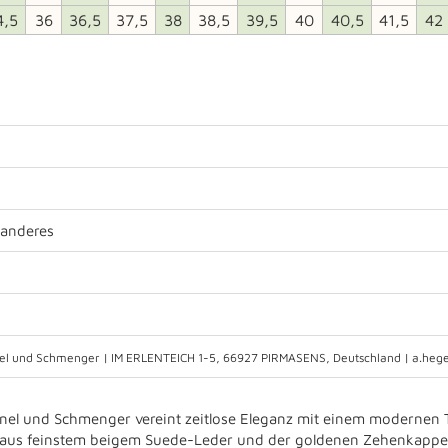
4,5
36
36,5
37,5
38
38,5
39,5
40
40,5
41,5
42
.anderes
l und Schmenger | IM ERLENTEICH 1-5, 66927 PIRMASENS, Deutschland | a.he
nnel und Schmenger vereint zeitlose Eleganz mit einem modernen T
us feinstem beigem Suede-Leder und der goldenen Zehenkappe ent