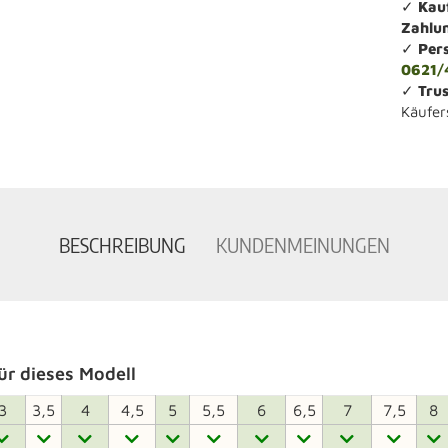
✓
Kau
Zahlu
✓
Per
0621/
✓
Trus
Käufer
BESCHREIBUNG
KUNDENMEINUNGEN
r dieses Modell
3
3,5
4
4,5
5
5,5
6
6,5
7
7,5
8