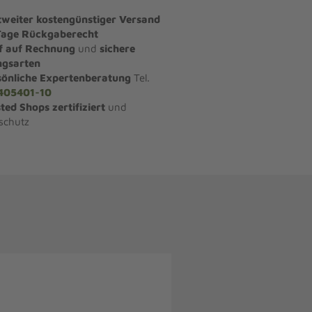
tweiter kostengünstiger Versand
Tage Rückgaberecht
f auf Rechnung
und
sichere
ngsarten
sönliche Expertenberatung
Tel.
405401-10
ted Shops zertifiziert
und
schutz