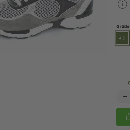
ndalen Komfort
Sandaletten
ipper Komfort
eaker Komfort
lege und Leisten -
Angebote Outdoorschuhe
iefel Komfort
Größe
tdoor
Barfußschuhe
iefeletten Komfort
cken und Strümpfe -
4.5
Schmal, Extrabreit, Hallux
tdoor
eigeisen und Gamaschen
mfortschuhe Sale
ndalen Sale
ipper Sale
eaker Sale
efel Sale