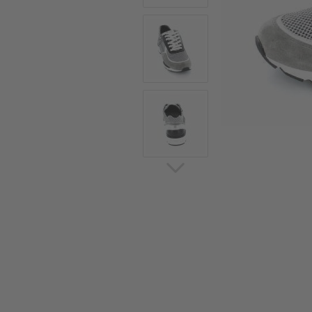
Sommerschuhe
Sa
Sl
Sn
Jagdschuhe
Pf
St
Ou
Jagdschuhe für Damen
St
So
Winterjagd und
Ou
Gummistiefel
St
Zwiegenähte Jagdschuhe
Ko
Sa
Sl
Sn
Sti