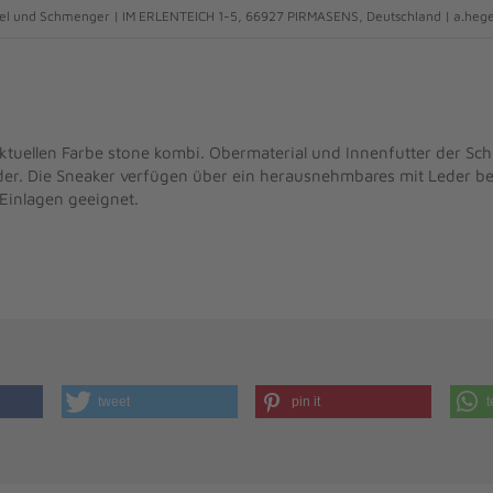
l und Schmenger | IM ERLENTEICH 1-5, 66927 PIRMASENS, Deutschland | a.he
ktuellen Farbe stone kombi. Obermaterial und Innenfutter der S
der. Die Sneaker verfügen über ein herausnehmbares mit Leder b
 Einlagen geeignet.
tweet
pin it
t