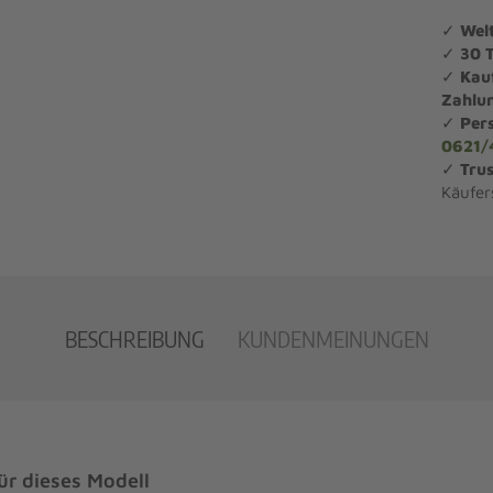
✓
Wel
✓
30 
✓
Kau
Zahlu
✓
Per
0621/
✓
Trus
Käufer
BESCHREIBUNG
KUNDENMEINUNGEN
r dieses Modell