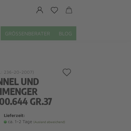
GRÖSSENBERATER
BLOG
Auf
.:
236-20-2007
)
NNEL UND
den
HMENGER
Merkzettel
00.644 GR.37
Lieferzeit:
ca. 1-2 Tage
(Ausland abweichend)