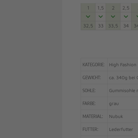
1
1,5
2
2,5
32,5
33
33,5
34
3
KATEGORIE:
High Fashion
GEWICHT:
ca. 340g bei 
SOHLE:
Gummisohle 
FARBE:
grau
MATERIAL:
Nubuk
FUTTER:
Lederfutter