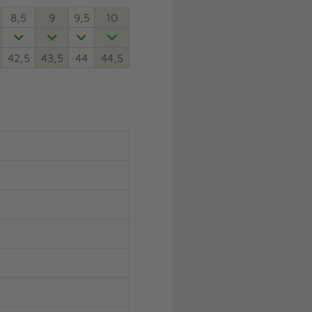
8,5
9
9,5
10
42,5
43,5
44
44,5