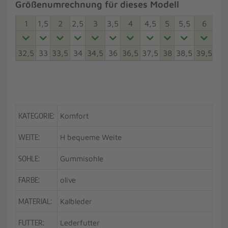
Größenumrechnung für dieses Modell
1
1,5
2
2,5
3
3,5
4
4,5
5
5,5
6
6,5
32,5
33
33,5
34
34,5
36
36,5
37,5
38
38,5
39,5
40
KATEGORIE:
Komfort
WEITE:
H bequeme Weite
SOHLE:
Gummisohle
FARBE:
olive
MATERIAL:
Kalbleder
FUTTER:
Lederfutter