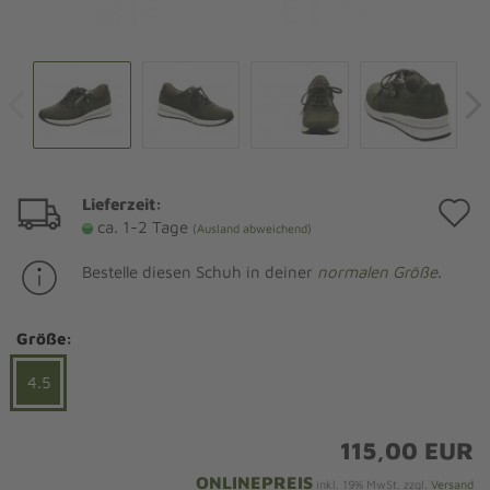
Lieferzeit:
A
ca. 1-2 Tage
(Ausland abweichend)
d
Bestelle diesen Schuh in deiner
normalen Größe
.
M
Größe:
4.5
115,00 EUR
ONLINEPREIS
inkl. 19% MwSt. zzgl.
Versand