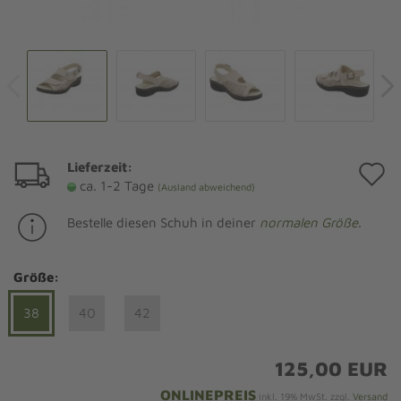
Lieferzeit:
A
ca. 1-2 Tage
(Ausland abweichend)
d
Bestelle diesen Schuh in deiner
normalen Größe
.
M
Größe:
38
40
42
125,00 EUR
ONLINEPREIS
inkl. 19% MwSt. zzgl.
Versand