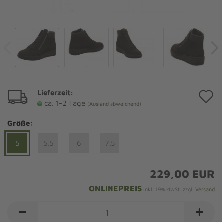
Lieferzeit:
A
ca. 1-2 Tage
(Ausland abweichend)
d
Größe:
M
5
5.5
6
7.5
229,00 EUR
ONLINEPREIS
inkl. 19% MwSt. zzgl.
Versand