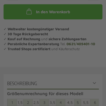
In den Warenkorb
✓
Weltweiter kostengünstiger Versand
✓
30 Tage Rückgaberecht
✓
Kauf auf Rechnung
und
sichere Zahlungsarten
✓
Persönliche Expertenberatung
Tel.
0621/405401-10
✓
Trusted Shops zertifiziert
und Käuferschutz
BESCHREIBUNG
Größenumrechnung für dieses Modell
1
1,5
2
2,5
3
3,5
4
4,5
5
5,5
6
6,5