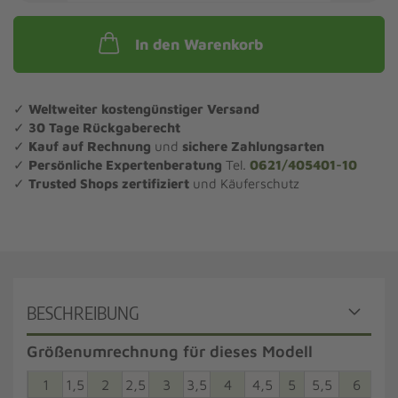
In den Warenkorb
✓
Weltweiter kostengünstiger Versand
✓
30 Tage Rückgaberecht
✓
Kauf auf Rechnung
und
sichere Zahlungsarten
✓
Persönliche Expertenberatung
Tel.
0621/405401-10
✓
Trusted Shops zertifiziert
und Käuferschutz
BESCHREIBUNG
Größenumrechnung für dieses Modell
1
1,5
2
2,5
3
3,5
4
4,5
5
5,5
6
6,5