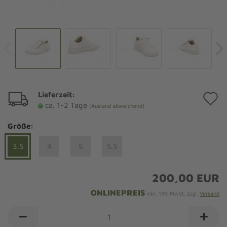
Lieferzeit:
A
ca. 1-2 Tage
(Ausland abweichend)
d
Größe:
M
3.5
4
5
5.5
200,00 EUR
ONLINEPREIS
inkl. 19% MwSt. zzgl.
Versand