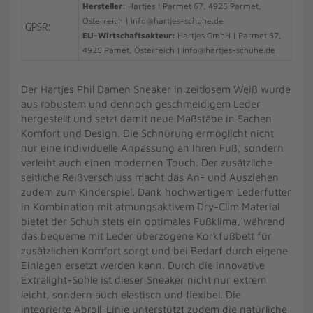
Hersteller:
Hartjes | Parmet 67, 4925 Parmet,
Österreich | info@hartjes-schuhe.de
GPSR:
EU-Wirtschaftsakteur:
Hartjes GmbH | Parmet 67,
4925 Pamet, Österreich | info@hartjes-schuhe.de
Der Hartjes Phil Damen Sneaker in zeitlosem Weiß wurde
aus robustem und dennoch geschmeidigem Leder
hergestellt und setzt damit neue Maßstäbe in Sachen
Komfort und Design. Die Schnürung ermöglicht nicht
nur eine individuelle Anpassung an Ihren Fuß, sondern
verleiht auch einen modernen Touch. Der zusätzliche
seitliche Reißverschluss macht das An- und Ausziehen
zudem zum Kinderspiel. Dank hochwertigem Lederfutter
in Kombination mit atmungsaktivem Dry-Clim Material
bietet der Schuh stets ein optimales Fußklima, während
das bequeme mit Leder überzogene Korkfußbett für
zusätzlichen Komfort sorgt und bei Bedarf durch eigene
Einlagen ersetzt werden kann. Durch die innovative
Extralight-Sohle ist dieser Sneaker nicht nur extrem
leicht, sondern auch elastisch und flexibel. Die
integrierte Abroll-Linie unterstützt zudem die natürliche