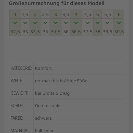
Größenumrechnung für dieses Modell
1
1,5
2
2,5
3
3,5
4
4,5
5
5,5
6
6,5
32,5
33
33,5
34
34,5
36
36,5
37,5
38
38,5
39,5
40
KATEGORIE:
Komfort
WEITE:
normale bis kräftige Füße
GEWICHT:
bei Größe 5 210g
SOHLE:
Gummisohle
FARBE:
schwarz
MATERIAL:
Kalbleder