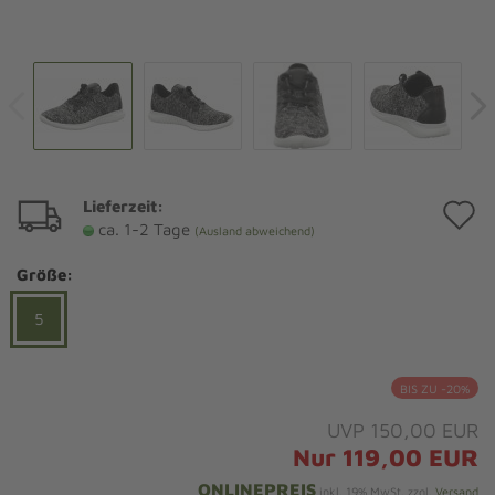
Lieferzeit:
A
ca. 1-2 Tage
(Ausland abweichend)
d
Größe:
M
5
BIS ZU -20%
UVP 150,00 EUR
Nur 119,00 EUR
ONLINEPREIS
inkl. 19% MwSt. zzgl.
Versand