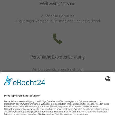
Weltweiter Versand
✓ schnelle Lieferung
✓ günstiger Versand in Deutschland und ins Ausland
Persönliche Expertenberatung
Wir beraten dich persönlich von
Mo-Fr: 10 - 17 Uhr
Sa: 10 - 13 Uhr
0621/405401-10