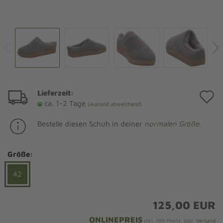
Lieferzeit:
A
ca. 1-2 Tage
(Ausland abweichend)
d
Bestelle diesen Schuh in deiner
normalen Größe
.
M
Größe:
42
125,00 EUR
ONLINEPREIS
inkl. 19% MwSt. zzgl.
Versand