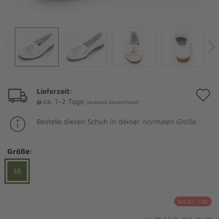
Lieferzeit:
A
ca. 1-2 Tage
(Ausland abweichend)
d
Bestelle diesen Schuh in deiner
normalen Größe
.
M
Größe:
36
BIS ZU -13%