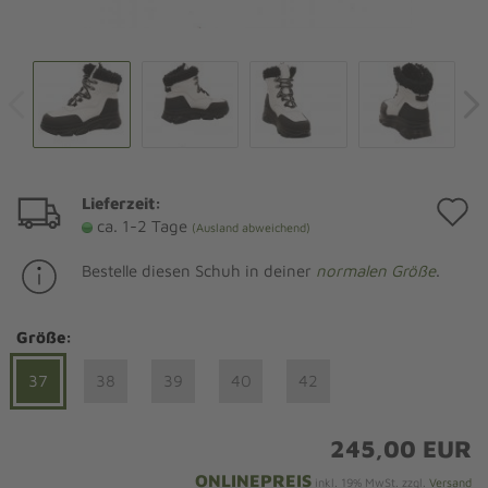
Lieferzeit:
A
ca. 1-2 Tage
(Ausland abweichend)
d
Bestelle diesen Schuh in deiner
normalen Größe
.
M
Größe:
37
38
39
40
42
245,00 EUR
ONLINEPREIS
inkl. 19% MwSt. zzgl.
Versand