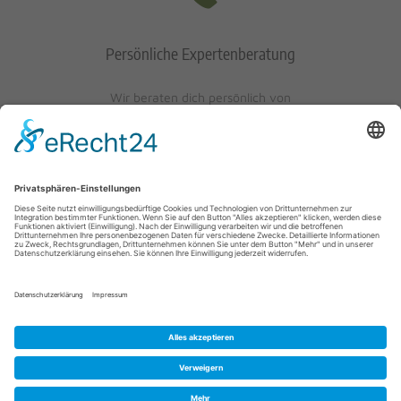
Persönliche Expertenberatung
Wir beraten dich persönlich von
Mo-Fr: 10 - 17 Uhr
Sa: 10 - 13 Uhr
0621/405401-10
© 2023 Schuh-Keller KG | Wredestraße 10 | D-67059