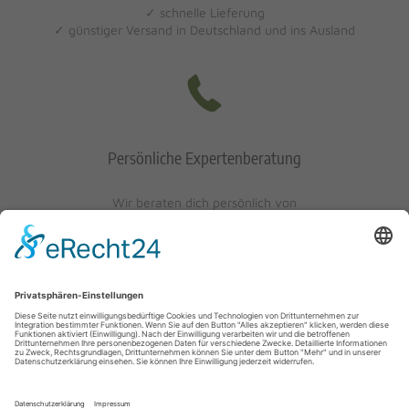
✓ schnelle Lieferung
✓ günstiger Versand in Deutschland und ins Ausland
Persönliche Expertenberatung
Wir beraten dich persönlich von
Mo-Fr: 10 - 17 Uhr
Sa: 10 - 13 Uhr
0621/405401-10