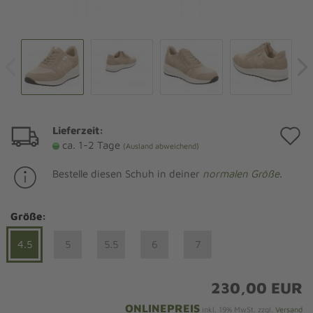
Lieferzeit:
A
ca. 1-2 Tage
(Ausland abweichend)
d
Bestelle diesen Schuh in deiner
normalen Größe
.
M
Größe:
4.5
5
5.5
6
7
230,00 EUR
ONLINEPREIS
inkl. 19% MwSt. zzgl.
Versand