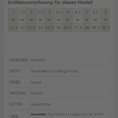
Größenumrechnung für dieses Modell
1
1,5
2
2,5
3
3,5
4
4,5
5
5,5
6
6,5
32,5
33
33,5
34
34,5
36
36,5
37,5
38
38,5
39,5
40
KATEGORIE:
Komfort
WEITE:
Normale bis kräftige Füße
FARBE:
taupe
MATERIAL:
Nubuk
FUTTER:
Lederfutter
Hersteller:
Finn Comfort | Langer Rain 38, 97437
GPSR: