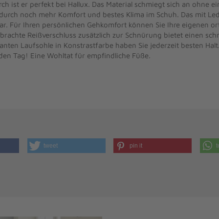
rch ist er perfekt bei Hallux. Das Material schmiegt sich an ohne 
dadurch noch mehr Komfort und bestes Klima im Schuh. Das mit L
ar. Für Ihren persönlichen Gehkomfort können Sie Ihre eigenen o
gebrachte Reißverschluss zusätzlich zur Schnürung bietet einen s
nten Laufsohle in Konstrastfarbe haben Sie jederzeit besten Halt.
eden Tag! Eine Wohltat für empfindliche Füße.
tweet
pin it
t