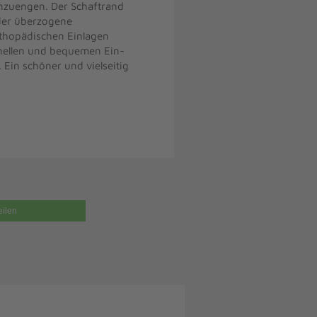
einzuengen. Der Schaftrand
eder überzogene
rthopädischen Einlagen
chnellen und bequemen Ein-
 Ein schöner und vielseitig
eilen