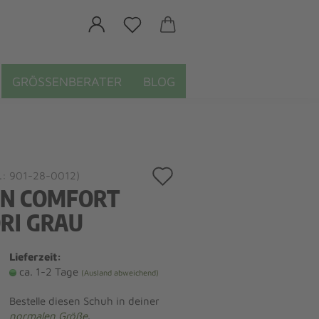
GRÖSSENBERATER
BLOG
Auf
.:
901-28-0012
)
NN COMFORT
den
RI GRAU
Merkzettel
Lieferzeit:
ca. 1-2 Tage
(Ausland abweichend)
Bestelle diesen Schuh in deiner
normalen Größe
.