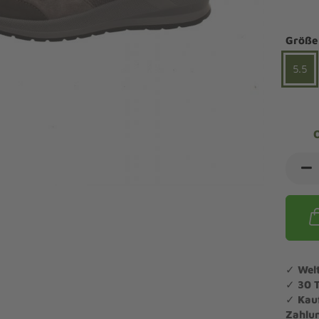
ndalen Komfort
Sandaletten
ipper Komfort
Größe
eaker Komfort
lege und Leisten -
Angebote Outdoorschuhe
iefel Komfort
5.5
tdoor
Barfußschuhe
iefeletten Komfort
cken und Strümpfe -
Schmal, Extrabreit, Hallux
tdoor
eigeisen und Gamaschen
mfortschuhe Sale
ndalen Sale
ipper Sale
eaker Sale
efel Sale
✓
Wel
✓
30 
✓
Kau
Zahlu