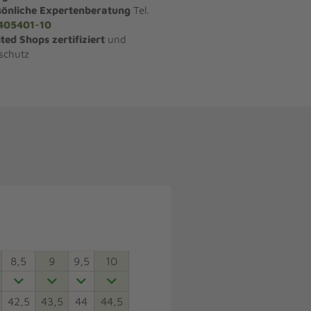
sönliche Expertenberatung
Tel.
405401-10
ted Shops zertifiziert
und
schutz
8,5
9
9,5
10
42,5
43,5
44
44,5