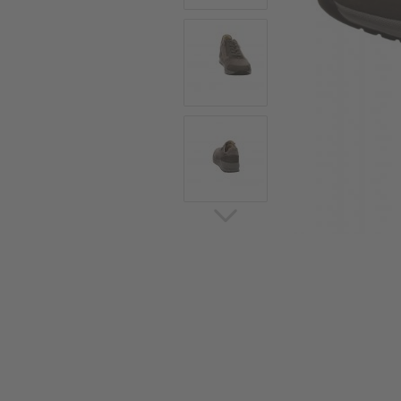
Sommerschuhe
Sa
Sl
Sn
Jagdschuhe
Pf
St
Ou
Jagdschuhe für Damen
St
So
Winterjagd und
Ou
Gummistiefel
St
Zwiegenähte Jagdschuhe
Ko
Sa
Sl
Sn
Sti