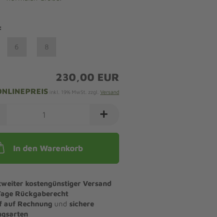
:
6
8
230,00 EUR
ONLINEPREIS
inkl. 19% MwSt. zzgl.
Versand
In den Warenkorb
tweiter kostengünstiger Versand
Tage Rückgaberecht
f auf Rechnung
und
sichere
ngsarten