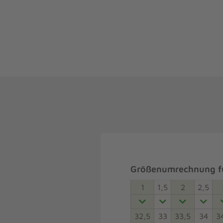
Größenumrechnung fü
1
1,5
2
2,5
32,5
33
33,5
34
3