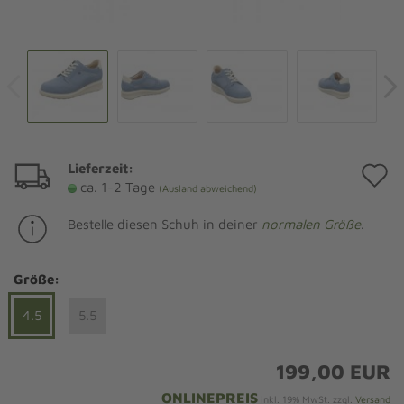
Lieferzeit:
A
ca. 1-2 Tage
(Ausland abweichend)
d
Bestelle diesen Schuh in deiner
normalen Größe
.
M
Größe:
4.5
5.5
199,00 EUR
ONLINEPREIS
inkl. 19% MwSt. zzgl.
Versand