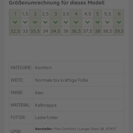
Größenumrechnung für dieses Modell
1
1,5
2
2,5
3
3,5
4
4,5
5
5,5
6
6,5
32,5
33
33,5
34
34,5
36
36,5
37,5
38
38,5
39,5
40
KATEGORIE:
Komfort
WEITE:
Normale bis kräftige Füße
FARBE:
blau
MATERIAL:
Kalbnappa
FUTTER:
Lederfutter
Hersteller:
Finn Comfort | Langer Rain 38, 97437
GPSR: