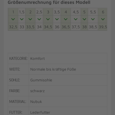
Größenumrechnung für dieses Modell
1
1,5
2
2,5
3
3,5
4
4,5
5
5,5
6
6,5
32,5
33
33,5
34
34,5
36
36,5
37,5
38
38,5
39,5
40
KATEGORIE:
Komfort
WEITE:
Normale bis kräftige Füße
SOHLE:
Gummisohle
FARBE:
schwarz
MATERIAL:
Nubuk
FUTTER:
Lederfutter