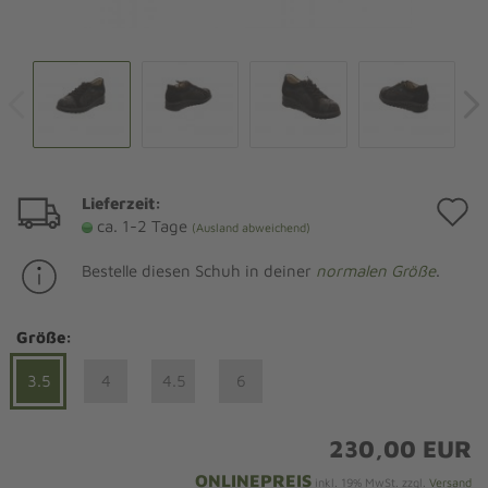
Lieferzeit:
A
ca. 1-2 Tage
(Ausland abweichend)
d
Bestelle diesen Schuh in deiner
normalen Größe
.
M
Größe:
3.5
4
4.5
6
230,00 EUR
ONLINEPREIS
inkl. 19% MwSt. zzgl.
Versand