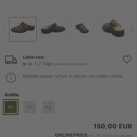
Lieferzeit:
A
ca. 1-2 Tage
(Ausland abweichend)
d
Bestelle diesen Schuh in deiner
normalen Größe
.
M
Größe:
40
41
42
150,00 EUR
ONLINEPREIS
inkl. 19% MwSt. zzgl.
Versand