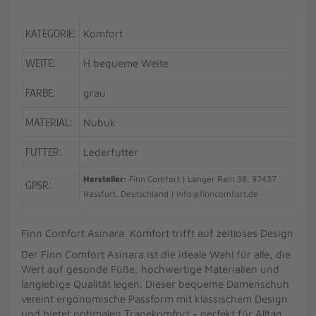
KATEGORIE:
Komfort
WEITE:
H bequeme Weite
FARBE:
grau
MATERIAL:
Nubuk
FUTTER:
Lederfutter
Hersteller:
Finn Comfort | Langer Rain 38, 97437
GPSR:
Hassfurt, Deutschland | info@finncomfort.de
Finn Comfort Asinara Komfort trifft auf zeitloses Design
Der Finn Comfort Asinara ist die ideale Wahl für alle, die
Wert auf gesunde Füße, hochwertige Materialien und
langlebige Qualität legen. Dieser bequeme Damenschuh
vereint ergonomische Passform mit klassischem Design
und bietet optimalen Tragekomfort - perfekt für Alltag,