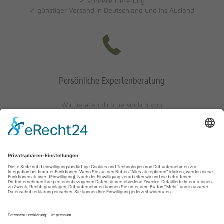
✓ schnelle Lieferung
✓ günstiger Versand in Deutschland und ins Ausland
Persönliche Expertenberatung
Wir beraten dich persönlich von
Mo-Fr: 10 - 17 Uhr
Sa: 10 - 13 Uhr
0621/405401-10