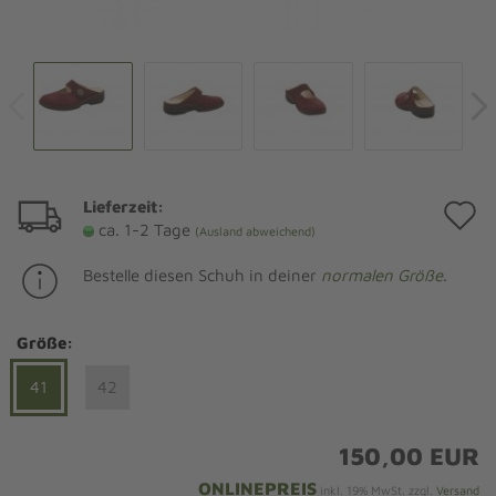
Lieferzeit:
A
ca. 1-2 Tage
(Ausland abweichend)
d
Bestelle diesen Schuh in deiner
normalen Größe
.
M
Größe:
41
42
150,00 EUR
ONLINEPREIS
inkl. 19% MwSt. zzgl.
Versand