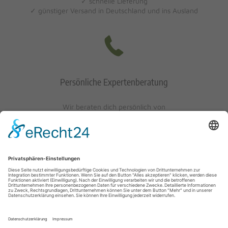
✓ schnelle Lieferung
✓ günstiger Versand in Deutschland und ins Ausland
Persönliche Expertenberatung
Wir beraten dich persönlich von
Mo-Fr: 10 - 17 Uhr
Sa: 10 - 13 Uhr
0621/405401-10