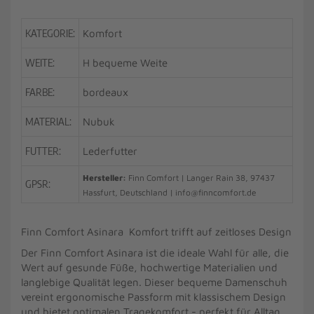
KATEGORIE:
Komfort
WEITE:
H bequeme Weite
FARBE:
bordeaux
MATERIAL:
Nubuk
FUTTER:
Lederfutter
Hersteller:
Finn Comfort | Langer Rain 38, 97437
GPSR:
Hassfurt, Deutschland | info@finncomfort.de
Finn Comfort Asinara Komfort trifft auf zeitloses Design
Der Finn Comfort Asinara ist die ideale Wahl für alle, die
Wert auf gesunde Füße, hochwertige Materialien und
langlebige Qualität legen. Dieser bequeme Damenschuh
vereint ergonomische Passform mit klassischem Design
und bietet optimalen Tragekomfort - perfekt für Alltag,