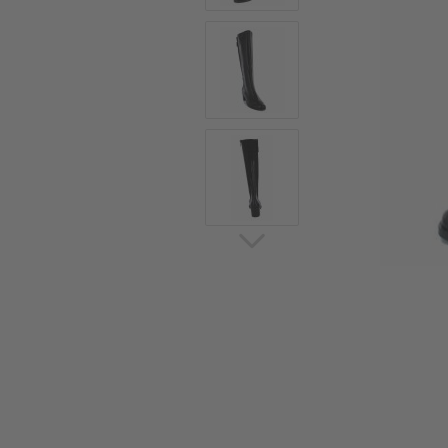
Sommerschuhe
Sa
Sl
Sn
Jagdschuhe
Pf
St
Ou
Jagdschuhe für Damen
St
So
Winterjagd und
Ou
Gummistiefel
St
Zwiegenähte Jagdschuhe
Ko
Sa
Sl
Sn
Sti