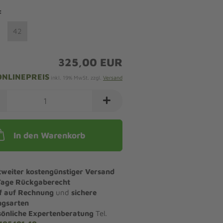
:
42
325,00 EUR
ONLINEPREIS
inkl. 19% MwSt. zzgl.
Versand
In den Warenkorb
tweiter kostengünstiger Versand
Tage Rückgaberecht
f auf Rechnung
und
sichere
ngsarten
sönliche Expertenberatung
Tel.