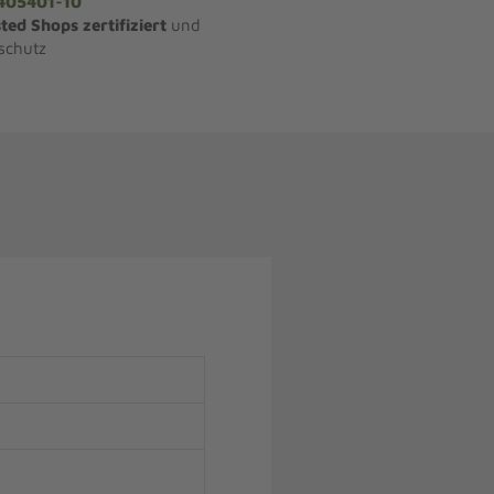
405401-10
ted Shops zertifiziert
und
schutz