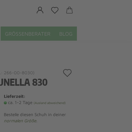
GRÖSSENBERATER
BLOG
Auf
.:
266-00-8030
)
UNELLA 830
den
Merkzettel
Lieferzeit:
ca. 1-2 Tage
(Ausland abweichend)
Bestelle diesen Schuh in deiner
normalen Größe
.