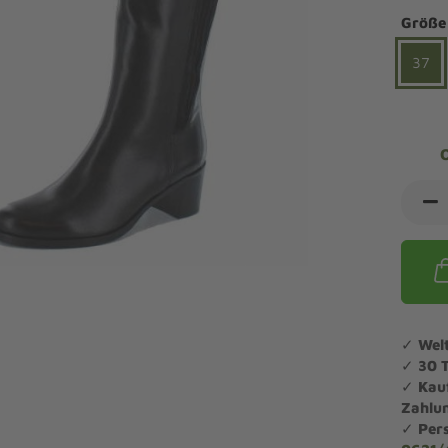
ndalen Komfort
Sandaletten
Größe
ipper Komfort
eaker Komfort
37
lege und Leisten -
Angebote Outdoorschuhe
iefel Komfort
tdoor
Barfußschuhe
iefeletten Komfort
cken und Strümpfe -
Schmal, Extrabreit, Hallux
tdoor
eigeisen und Gamaschen
mfortschuhe Sale
ndalen Sale
ipper Sale
eaker Sale
✓
Wel
efel Sale
✓
30 
✓
Kau
Zahlu
✓
Per