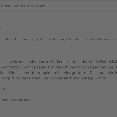
le mit 50mm Blockabsatz
r
unella | Z.I.Sud,Via Gregia, 6, 35127 Padova (PD), Italien | brunella@brunellasrl
el aus weichem Leder. Vorne Glattleder und an der Wade Nubukl
en Gummizug. Somit passen sich die Schuhe hervorragend an das 
d die Stiefel ebenfalls komplett mit Leder gefüttert. Die Laufsohle
d sorgt für gutes Gehen. Die Blockabsatzhöhe beträgt 50mm.
e 37
50mm Blockabsatz