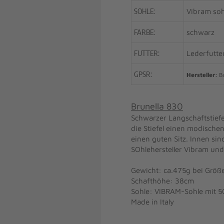
SOHLE:
Vibram soh
FARBE:
schwarz
FUTTER:
Lederfutte
GPSR:
Hersteller:
Br
Brunella 830
Schwarzer Langschaftstief
die Stiefel einen modisch
einen guten Sitz. Innen sin
SOhlehersteller Vibram un
Gewicht: ca.475g bei Größ
Schafthöhe: 38cm
Sohle: VIBRAM-Sohle mit 
Made in Italy