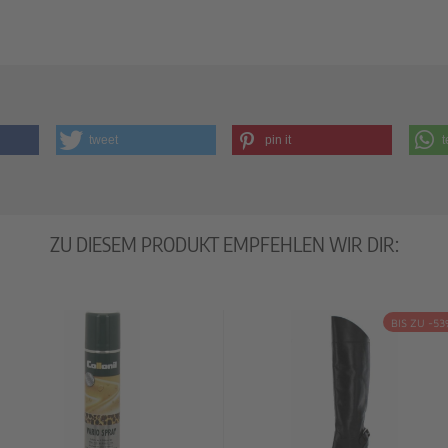
tweet
pin it
t
ZU DIESEM PRODUKT EMPFEHLEN WIR DIR:
BIS ZU -53