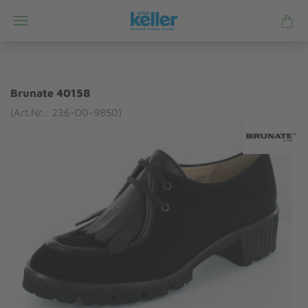
Brunate 40158
(Art.Nr.: 236-00-9850)