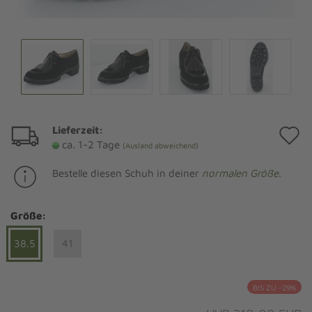
Lieferzeit:
A
ca. 1-2 Tage
(Ausland abweichend)
d
Bestelle diesen Schuh in deiner
normalen Größe
.
M
Größe:
38.5
41
BIS ZU -29%