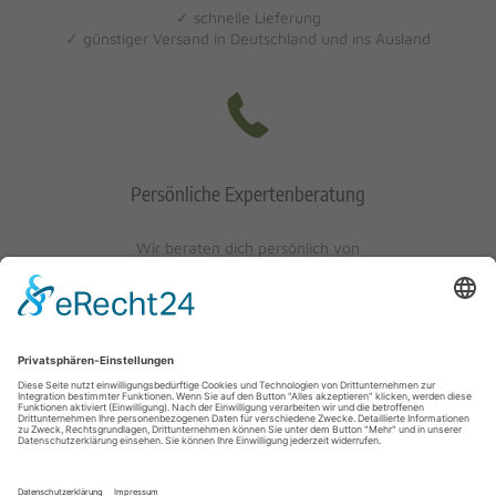
✓ schnelle Lieferung
✓ günstiger Versand in Deutschland und ins Ausland
Persönliche Expertenberatung
Wir beraten dich persönlich von
Mo-Fr: 10 - 17 Uhr
Sa: 10 - 13 Uhr
0621/405401-10