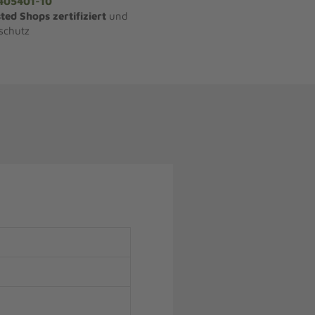
405401-10
ted Shops zertifiziert
und
schutz