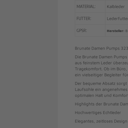
MATERIAL:
Kalbleder
FUTTER:
Lederfutte
GPSR:
Hersteller:
Br
Brunate Damen Pumps 32310
Die Brunate Damen Pumps 32
aus feinstem Leder überzeu
Tragekomfort. Ob im Büro, z
ein vielseitiger Begleiter
Der bequeme Absatz sorgt f
Laufsohle ein angenehmes 
optimalen Halt und Komfort
Highlights der Brunate D
Hochwertiges Echtleder
Elegantes, zeitloses Design