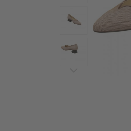
Sommerschuhe
Sa
Sl
Sn
Jagdschuhe
Pf
St
Ou
Jagdschuhe für Damen
St
So
Winterjagd und
Ou
Gummistiefel
St
Zwiegenähte Jagdschuhe
Ko
Sa
Sl
Sn
Sti