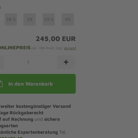
:
38.5
39
39.5
40
245,00 EUR
ONLINEPREIS
inkl. 19% MwSt. zzgl.
Versand
In den Warenkorb
tweiter kostengünstiger Versand
Tage Rückgaberecht
f auf Rechnung
und
sichere
ngsarten
sönliche Expertenberatung
Tel.