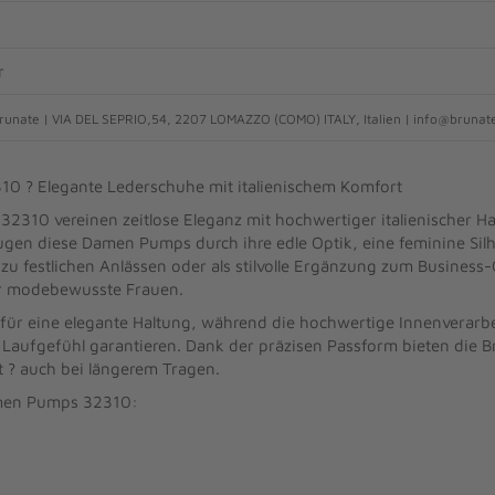
r
unate | VIA DEL SEPRIO,54, 2207 LOMAZZO (COMO) ITALY, Italien | info@brunate
 ? Elegante Lederschuhe mit italienischem Komfort
310 vereinen zeitlose Eleganz mit hochwertiger italienischer H
gen diese Damen Pumps durch ihre edle Optik, eine feminine Silh
u festlichen Anlässen oder als stilvolle Ergänzung zum Business-Ou
 für modebewusste Frauen.
ür eine elegante Haltung, während die hochwertige Innenverarbei
Laufgefühl garantieren. Dank der präzisen Passform bieten die
 ? auch bei längerem Tragen.
amen Pumps 32310: