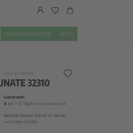
GRÖSSENBERATER
BLOG
Auf
.:
222-31-0001
)
UNATE 32310
den
Merkzettel
Lieferzeit:
ca. 1-2 Tage
(Ausland abweichend)
Bestelle diesen Schuh in deiner
normalen Größe
.