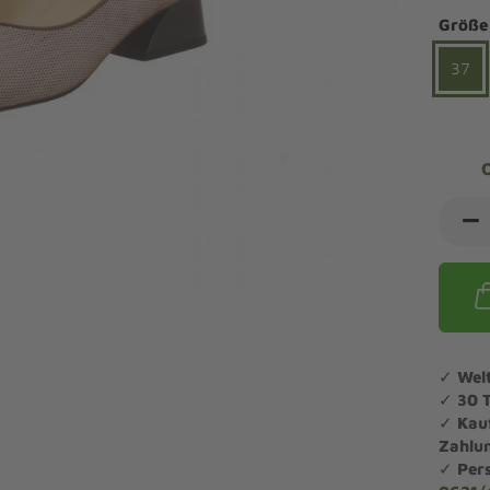
ndalen Komfort
Sandaletten
Größe
ipper Komfort
eaker Komfort
37
lege und Leisten -
Angebote Outdoorschuhe
iefel Komfort
tdoor
Barfußschuhe
iefeletten Komfort
cken und Strümpfe -
Schmal, Extrabreit, Hallux
tdoor
eigeisen und Gamaschen
mfortschuhe Sale
ndalen Sale
ipper Sale
eaker Sale
✓
Wel
efel Sale
✓
30 
✓
Kau
Zahlu
✓
Per