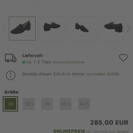
Lieferzeit:
A
ca. 1-2 Tage
(Ausland abweichend)
d
Bestelle diesen Schuh in deiner
normalen Größe
.
M
Größe:
38
38.5
39
39.5
40.5
285,00 EUR
ONLINEPREIS
inkl. 19% MwSt. zzgl.
Versand