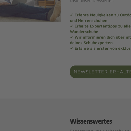
kostenlosen Newsletter.
✓ Erfahre Neuigkeiten zu Out
und Herrenschuhen
✓ Erhalte Expertentipps zu al
Wanderschuhe
✓ Wir informieren dich über in
deines Schuhexperten
✓ Erfahre als erster von exklu
NEWSLETTER ERHALT
Wissenswertes
Reparaturen und Neubesohlung