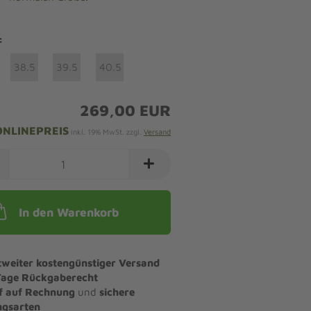
:
38.5
39.5
40.5
269,00 EUR
ONLINEPREIS
inkl. 19% MwSt. zzgl.
Versand
In den Warenkorb
tweiter kostengünstiger Versand
Tage Rückgaberecht
f auf Rechnung
und
sichere
ngsarten