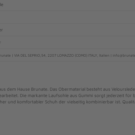
le
er
r
unate | VIA DEL SEPRIO,54, 2207 LOMAZZO (COMO) ITALY, Italien | info@brunate
us dem Hause Brunate. Das Obermaterial besteht aus Veloursleder
rbeitet. Die markante Laufsohle aus Gummi sorgt jederzeit für b
cher und komfortabler Schuh der vielseitig kombinierbar ist. Qualit