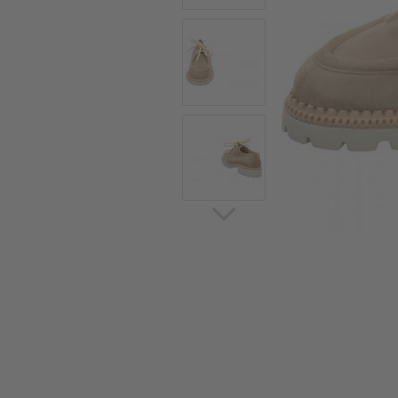
Sommerschuhe
Sa
Sl
Sn
Jagdschuhe
Pf
St
Ou
Jagdschuhe für Damen
St
So
Winterjagd und
Ou
Gummistiefel
St
Zwiegenähte Jagdschuhe
Ko
Sa
Sl
Sn
Sti