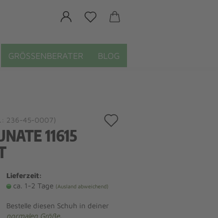
GRÖSSENBERATER
BLOG
Auf
.:
236-45-0007
)
NATE 11615
den
T
Merkzettel
Lieferzeit:
ca. 1-2 Tage
(Ausland abweichend)
Bestelle diesen Schuh in deiner
normalen Größe
.