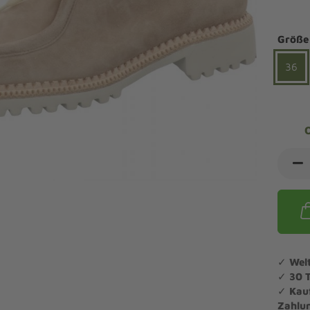
ndalen Komfort
Sandaletten
ipper Komfort
Größe
eaker Komfort
lege und Leisten -
Angebote Outdoorschuhe
iefel Komfort
36
tdoor
Barfußschuhe
iefeletten Komfort
cken und Strümpfe -
Schmal, Extrabreit, Hallux
tdoor
eigeisen und Gamaschen
mfortschuhe Sale
ndalen Sale
ipper Sale
eaker Sale
efel Sale
✓
Wel
✓
30 
✓
Kau
Zahlu