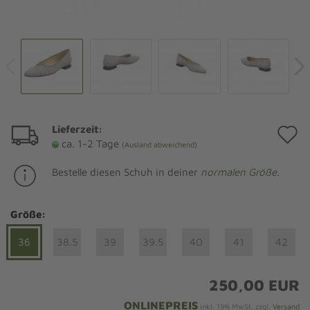
Lieferzeit:
A
ca. 1-2 Tage
(Ausland abweichend)
d
Bestelle diesen Schuh in deiner
normalen Größe
.
M
Größe:
36
38.5
39
39.5
40
41
42
250,00 EUR
ONLINEPREIS
inkl. 19% MwSt. zzgl.
Versand