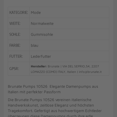
KATEGORIE:
Mode
WEITE:
Normalweite
SOHLE:
Gummisohle
FARBE:
blau
FUTTER:
Lederfutter
Hersteller:
Brunate | VIA DEL SEPRIO,54, 2207
GPSR:
LOMAZZO (COMO) ITALY, Italien | info@brunate.it
Brunate Pumps 10526 Elegante Damenpumps aus
Italien mit perfekter Passform
Die Brunate Pumps 10526 vereinen italienische
Handwerkskunst, zeitlose Eleganz und höchsten
Tragekomfort. Gefertigt aus hochwertigem Echtleder
überzeugen diese Damenpumps durch ihre edle