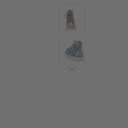
Sommerschuhe
Sa
Sl
Sn
Jagdschuhe
Pf
St
Ou
Jagdschuhe für Damen
St
So
Winterjagd und
Ou
Gummistiefel
St
Zwiegenähte Jagdschuhe
Ko
Sa
Sl
Sn
Sti