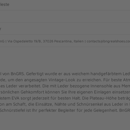
leste
r
nG | Via Ospedaletto 19/B, 37026 Pescantina, Italien | contacts@bngrealshoes.c
l von BnGRS. Gefertigt wurde er aus weichem handgefärbtem Led
rde, um den angesagten Vintage-Look zu erreichen. Für beste At
ges Leder verarbeitet. Die mit Leder bezogene Innensohle aus Me
rsönlichen Gehkomfort können Sie Ihre eigenen Einlagen einsetzen.
ästem EVA sorgt jederzeit für besten Halt. Die Plateau-Höhe beträ
ion am Schaft, die Einsätze, Nähte und Schnürsenkel aus Leder in 
hnürstiefel ist Ihr perfekter Begleiter für jede Gelegenheit. BnG