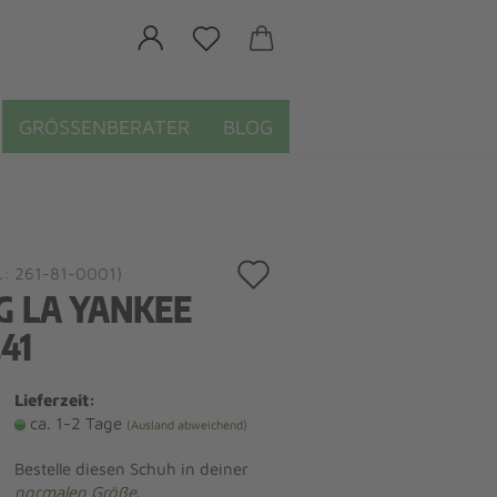
GRÖSSENBERATER
BLOG
Auf
.:
261-81-0001
)
G LA YANKEE
den
41
Merkzettel
Lieferzeit:
ca. 1-2 Tage
(Ausland abweichend)
Bestelle diesen Schuh in deiner
normalen Größe
.