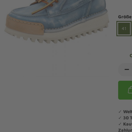
ndalen Komfort
Sandaletten
ipper Komfort
Größe
eaker Komfort
lege und Leisten -
Angebote Outdoorschuhe
iefel Komfort
41
tdoor
Barfußschuhe
iefeletten Komfort
cken und Strümpfe -
Schmal, Extrabreit, Hallux
tdoor
eigeisen und Gamaschen
mfortschuhe Sale
ndalen Sale
ipper Sale
eaker Sale
efel Sale
✓
Wel
✓
30 
✓
Kau
Zahlu