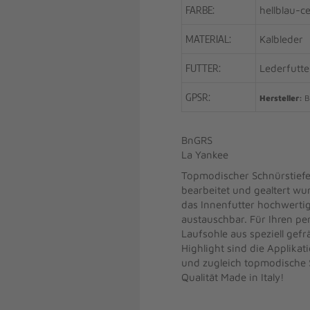
FARBE:
hellblau-ce
MATERIAL:
Kalbleder
FUTTER:
Lederfutte
GPSR:
Hersteller:
B
BnGRS
La Yankee
Topmodischer Schnürstiefe
bearbeitet und gealtert wu
das Innenfutter hochwerti
austauschbar. Für Ihren pe
Laufsohle aus speziell gefr
Highlight sind die Applikat
und zugleich topmodische Sc
Qualität Made in Italy!