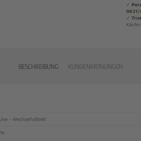
✓
Per
0621/
✓
Trus
Käufer
BESCHREIBUNG
KUNDENMEINUNGEN
he - Wechselfußbett
te