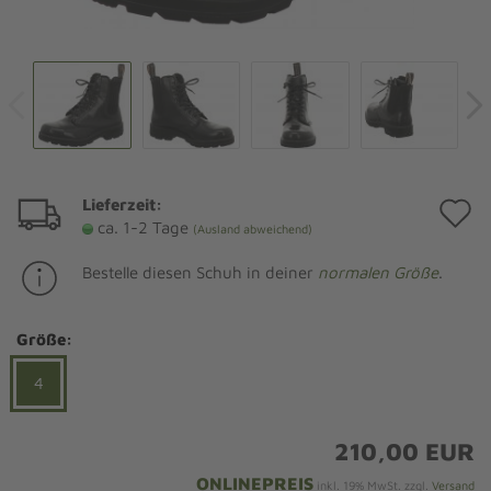
Lieferzeit:
A
ca. 1-2 Tage
(Ausland abweichend)
d
Bestelle diesen Schuh in deiner
normalen Größe
.
M
Größe:
4
210,00 EUR
ONLINEPREIS
inkl. 19% MwSt. zzgl.
Versand