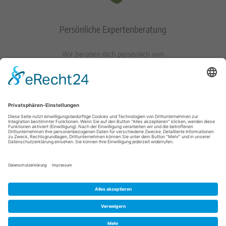
Persönliche Expertenberatung
Wir beraten dich persönlich von
Mo-Fr: 10 - 17 Uhr
Sa: 10 - 13 Uhr
0621/405401-10
© 2023 Schuh-Keller KG | Wredestraße 10 | D-67059