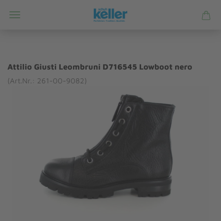
Attilio Giusti Leombruni D716545 Lowboot nero
(Art.Nr.: 261-00-9082)