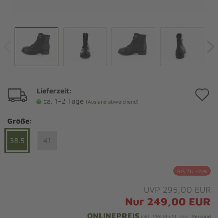
Lieferzeit:
A
ca. 1-2 Tage
(Ausland abweichend)
d
Größe:
M
38.5
41
BIS ZU -15%
UVP 295,00 EUR
Nur 249,00 EUR
ONLINEPREIS
inkl. 19% MwSt. zzgl.
Versand