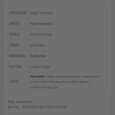
KATEGORIE:
High Fashion
WEITE:
Normalweite
SOHLE:
Gummisohle
FARBE:
schwarz
MATERIAL:
Kalbleder
FUTTER:
Lederfutter
Hersteller:
Attilio Giusti Leombruni | Viale Bettino
GPSR:
Craxi1, 63014 Montegranaro (FM), Italien |
c.serenelli@agl.com
AGL Lowboot
Art-Nr.: D716545 BOTOCK I0000