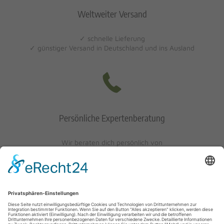
Weltweiter Versand
✓ schnelle Lieferung
✓ günstiger Versand in Deutschland und ins Ausland
Persönliche Expertenberatung
Wir beraten dich persönlich von
Mo-Fr: 10 - 17 Uhr
Sa: 10 - 13 Uhr
0621/405401-10