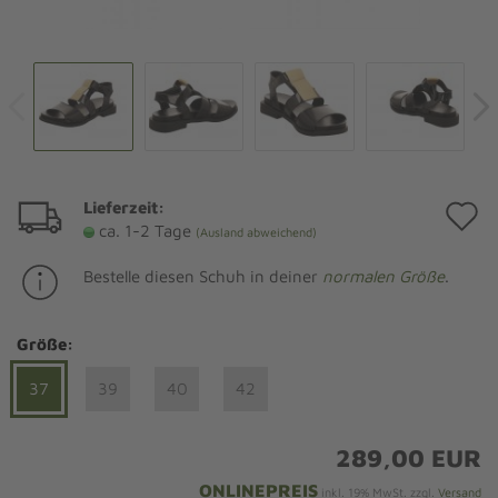
Lieferzeit:
A
ca. 1-2 Tage
(Ausland abweichend)
d
Bestelle diesen Schuh in deiner
normalen Größe
.
M
Größe:
37
39
40
42
289,00 EUR
ONLINEPREIS
inkl. 19% MwSt. zzgl.
Versand