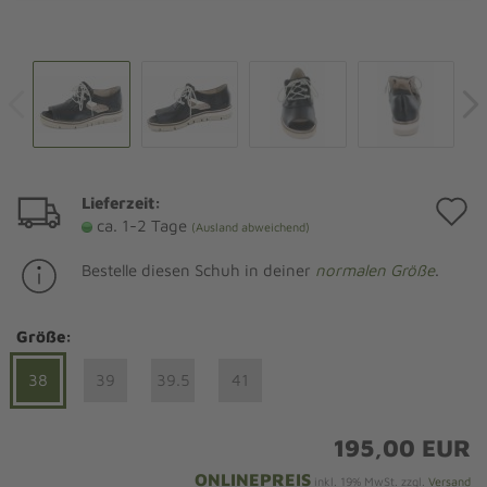
Lieferzeit:
A
ca. 1-2 Tage
(Ausland abweichend)
d
Bestelle diesen Schuh in deiner
normalen Größe
.
M
Größe:
38
39
39.5
41
195,00 EUR
ONLINEPREIS
inkl. 19% MwSt. zzgl.
Versand