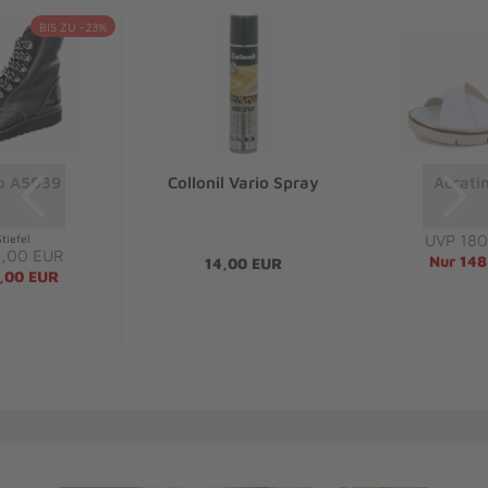
BIS ZU -23%
o A5039
Collonil Vario Spray
Accati
UVP 180
tiefel
,00 EUR
Nur 148
14,00 EUR
,00 EUR