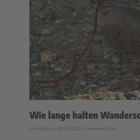
Wie lange halten Wandersch
von
Richard
|
09.07.2020
|
Wanderschuhe